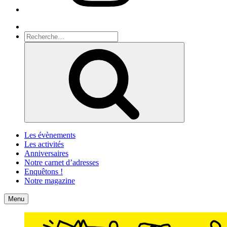
Recherche
Recherche
pour
Recherche
:
Les évènements
Les activités
Anniversaires
Notre carnet d’adresses
Enquêtons !
Notre magazine
Accueil
Contact
Menu