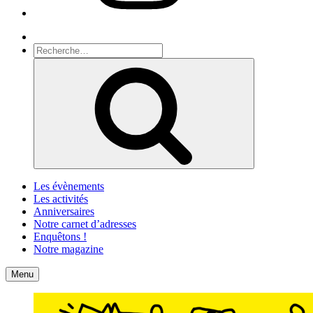
Recherche
Recherche
pour
Recherche
:
Les évènements
Les activités
Anniversaires
Notre carnet d’adresses
Enquêtons !
Notre magazine
Accueil
Contact
Menu