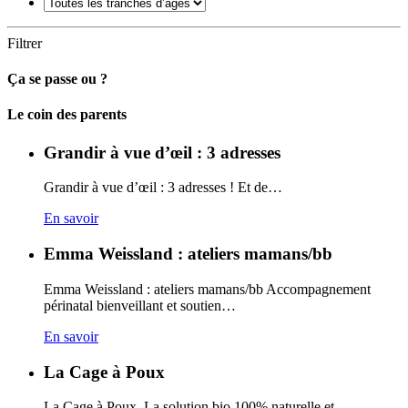
Filtrer
Ça se passe ou ?
Carto
Le coin des parents
Grandir à vue d’œil : 3 adresses
Grandir à vue d’œil : 3 adresses ! Et de…
En savoir
Emma Weissland : ateliers mamans/bb
Emma Weissland : ateliers mamans/bb Accompagnement
périnatal bienveillant et soutien…
En savoir
La Cage à Poux
La Cage à Poux. La solution bio 100% naturelle et…