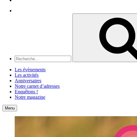
Recherche
Recherche
pour
:
Les évènements
Les activités
Anniversaires
Notre carnet d’adresses
Enquêtons !
Notre magazine
Accueil
Contact
Menu