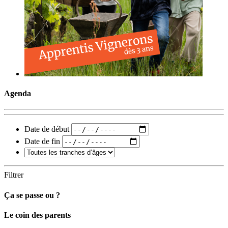
Agenda
Date de début
Date de fin
Filtrer
Ça se passe ou ?
Carto
Le coin des parents