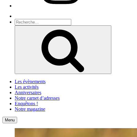
Recherche
Recherche
pour
Recherche
:
Les évènements
Les activités
Anniversaires
Notre carnet d’adresses
Enquêtons !
Notre magazine
Accueil
Contact
Menu