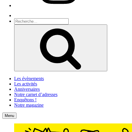
Recherche
Recherche
pour
Recherche
:
Les évènements
Les activités
Anniversaires
Notre carnet d’adresses
Enquêtons !
Notre magazine
Accueil
Contact
Menu