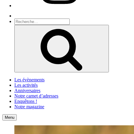
Recherche
Recherche
pour
Recherche
:
Les évènements
Les activités
Anniversaires
Notre carnet d’adresses
Enquêtons !
Notre magazine
Accueil
Contact
Menu