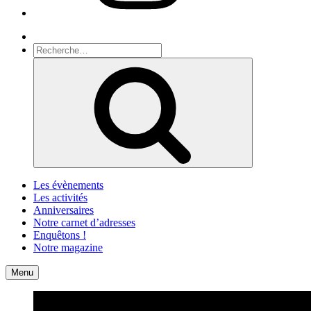
Recherche
Recherche
pour
Recherche
:
Les évènements
Les activités
Anniversaires
Notre carnet d’adresses
Enquêtons !
Notre magazine
Accueil
Contact
Menu