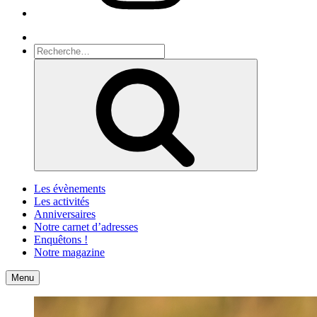
Recherche
Recherche
pour
Recherche
:
Les évènements
Les activités
Anniversaires
Notre carnet d’adresses
Enquêtons !
Notre magazine
Accueil
Contact
Menu