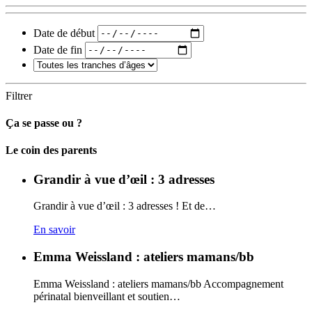
Date de début
Date de fin
Filtrer
Ça se passe ou ?
Carto
Le coin des parents
Grandir à vue d’œil : 3 adresses
Grandir à vue d’œil : 3 adresses ! Et de…
En savoir
Emma Weissland : ateliers mamans/bb
Emma Weissland : ateliers mamans/bb Accompagnement
périnatal bienveillant et soutien…