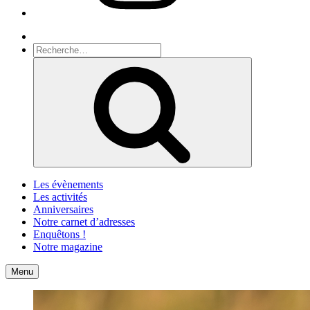
Recherche
Recherche
pour
Recherche
:
Les évènements
Les activités
Anniversaires
Notre carnet d’adresses
Enquêtons !
Notre magazine
Accueil
Contact
Menu