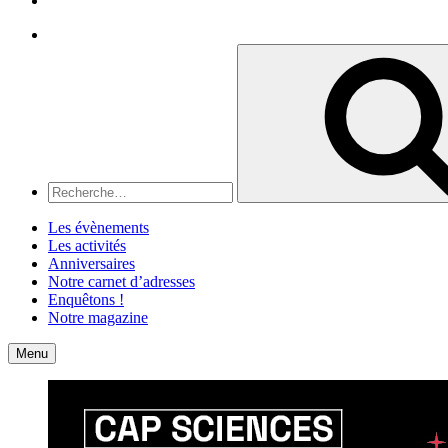
Recherche
Recherche
pour
:
Les évènements
Les activités
Anniversaires
Notre carnet d’adresses
Enquêtons !
Notre magazine
Accueil
Contact
Menu