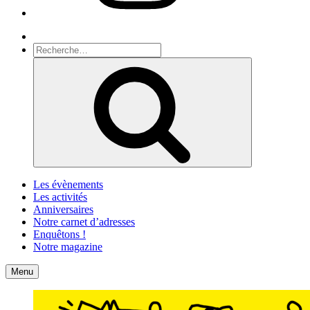
Recherche
Recherche
pour
Recherche
:
Les évènements
Les activités
Anniversaires
Notre carnet d’adresses
Enquêtons !
Notre magazine
Accueil
Contact
Menu