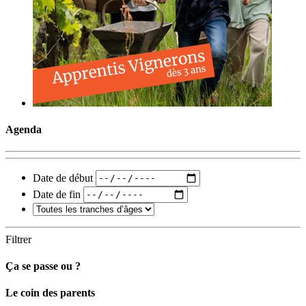
Agenda
Date de début
Date de fin
Filtrer
Ça se passe ou ?
Carto
Le coin des parents