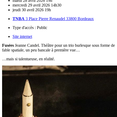
mardi
28
avril
2026
19h
mercredi
29
avril
2026
14h30
jeudi
30
avril
2026
19h
TNBA
3 Place Pierre Renaudel 33800 Bordeaux
Type d'accès :
Public
Site internet
Fusées
Jeanne Candel. Théâtre pour un trio burlesque sous forme de
fable spatiale, un peu bancale à première vue…
…mais si talentueuse, en réalité.