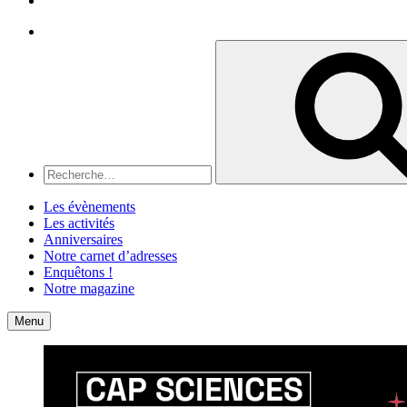
Recherche
Recherche
pour
:
Les évènements
Les activités
Anniversaires
Notre carnet d’adresses
Enquêtons !
Notre magazine
Accueil
Contact
Menu