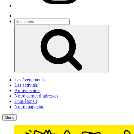
Recherche
Recherche
pour
Recherche
:
Les évènements
Les activités
Anniversaires
Notre carnet d’adresses
Enquêtons !
Notre magazine
Accueil
Contact
Menu