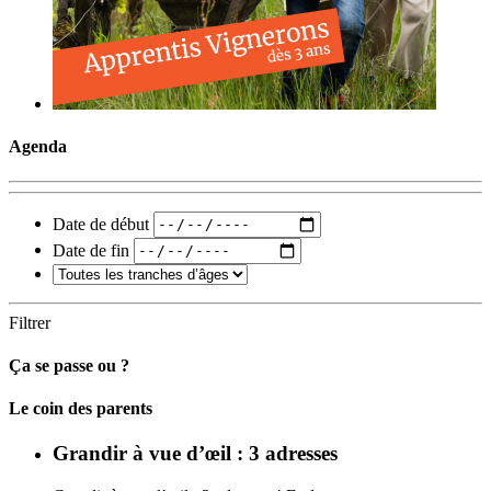
Agenda
Date de début
Date de fin
Filtrer
Ça se passe ou ?
Carto
Le coin des parents
Grandir à vue d’œil : 3 adresses