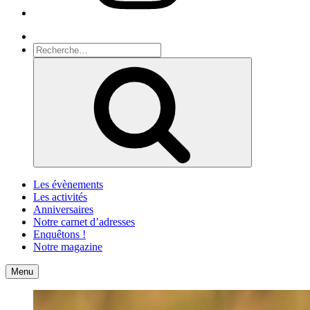
Recherche
Recherche
pour
Recherche
:
Les évènements
Les activités
Anniversaires
Notre carnet d’adresses
Enquêtons !
Notre magazine
Accueil
Contact
Menu