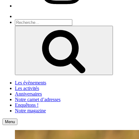
Recherche
Recherche
pour
Recherche
:
Les évènements
Les activités
Anniversaires
Notre carnet d’adresses
Enquêtons !
Notre magazine
Accueil
Contact
Menu