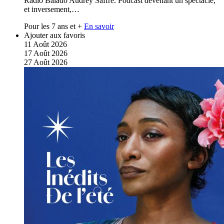
Radio Balado Audrey Saffré. Podcast devenant un spectacle,
et inversement,…
Pour les 7 ans et +
En savoir
Ajouter aux favoris
11
Août
2026
17
Août
2026
27
Août
2026