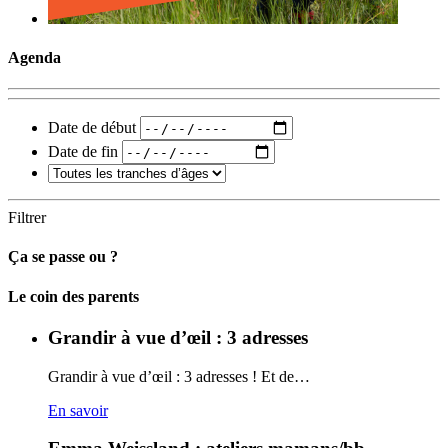
Agenda
Date de début
Date de fin
Filtrer
Ça se passe ou ?
Carto
Le coin des parents
Grandir à vue d’œil : 3 adresses
Grandir à vue d’œil : 3 adresses ! Et de…
En savoir