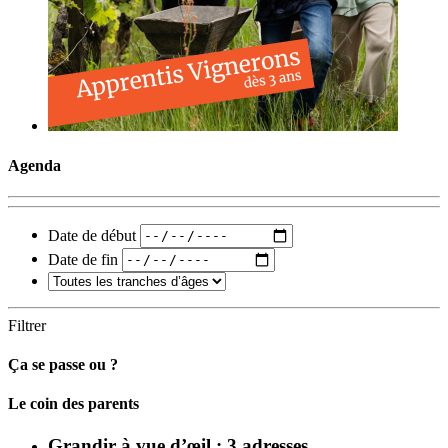
Agenda
Date de début
Date de fin
Filtrer
Ça se passe ou ?
Carto
Le coin des parents
Grandir à vue d’œil : 3 adresses