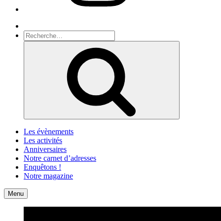
Recherche
Recherche
pour
Recherche
:
Les évènements
Les activités
Anniversaires
Notre carnet d’adresses
Enquêtons !
Notre magazine
Accueil
Contact
Menu