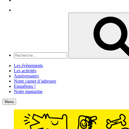
Recherche
Recherche
pour
:
Les évènements
Les activités
Anniversaires
Notre carnet d’adresses
Enquêtons !
Notre magazine
Accueil
Contact
Menu