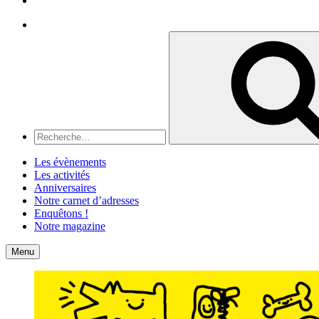
Recherche
Recherche
pour
:
Les évènements
Les activités
Anniversaires
Notre carnet d’adresses
Enquêtons !
Notre magazine
Accueil
Contact
Menu