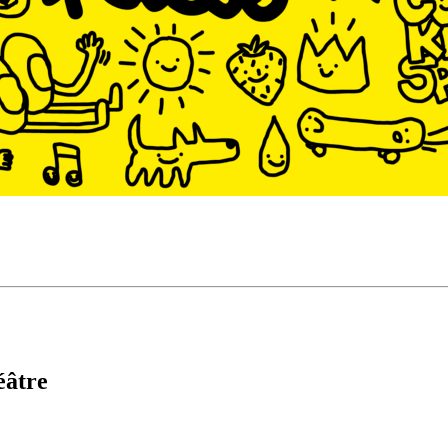
éâtre