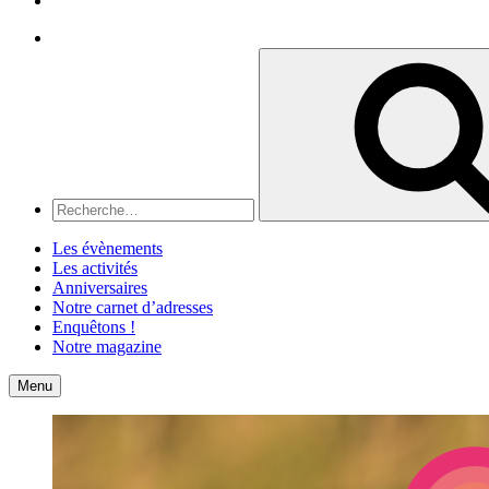
Recherche
Recherche
pour
:
Les évènements
Les activités
Anniversaires
Notre carnet d’adresses
Enquêtons !
Notre magazine
Accueil
Contact
Menu