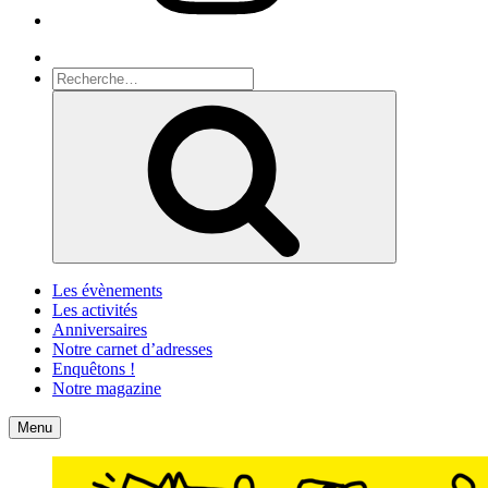
Recherche
Recherche
pour
Recherche
:
Les évènements
Les activités
Anniversaires
Notre carnet d’adresses
Enquêtons !
Notre magazine
Accueil
Contact
Menu