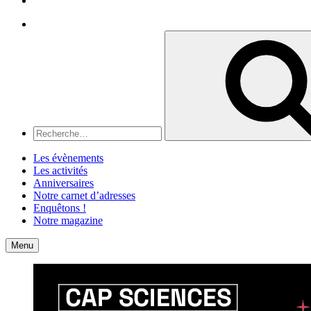
Recherche
Recherche
pour
:
Les évènements
Les activités
Anniversaires
Notre carnet d’adresses
Enquêtons !
Notre magazine
Accueil
Contact
Menu