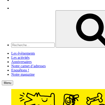
Recherche
Recherche
pour
:
Les évènements
Les activités
Anniversaires
Notre carnet d’adresses
Enquêtons !
Notre magazine
Accueil
Contact
Menu