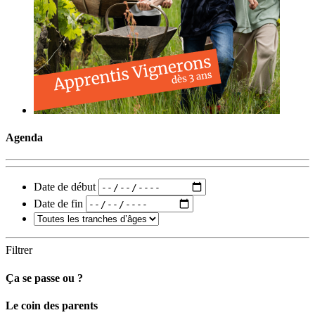
Agenda
Date de début
Date de fin
Filtrer
Ça se passe ou ?
Carto
Le coin des parents