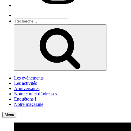
Recherche
Recherche
pour
Recherche
:
Les évènements
Les activités
Anniversaires
Notre carnet d’adresses
Enquêtons !
Notre magazine
Accueil
Contact
Menu