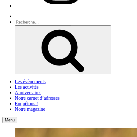
Recherche
Recherche
pour
Recherche
:
Les évènements
Les activités
Anniversaires
Notre carnet d’adresses
Enquêtons !
Notre magazine
Accueil
Contact
Menu