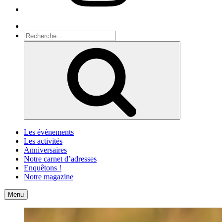
Recherche
Recherche
pour
Recherche
:
Les évènements
Les activités
Anniversaires
Notre carnet d’adresses
Enquêtons !
Notre magazine
Accueil
Contact
Menu