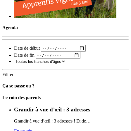
Agenda
Date de début
Date de fin
Filtrer
Ça se passe ou ?
Carto
Le coin des parents
Grandir à vue d’œil : 3 adresses
Grandir à vue d’œil : 3 adresses ! Et de…
En savoir