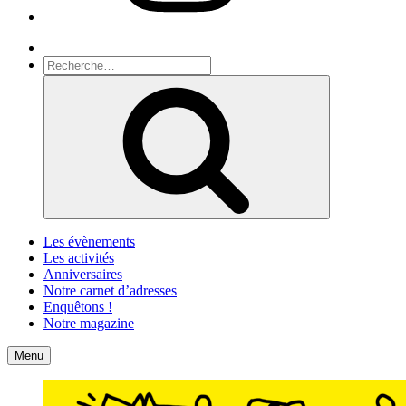
Recherche
Recherche
pour
Recherche
:
Les évènements
Les activités
Anniversaires
Notre carnet d’adresses
Enquêtons !
Notre magazine
Accueil
Contact
Menu