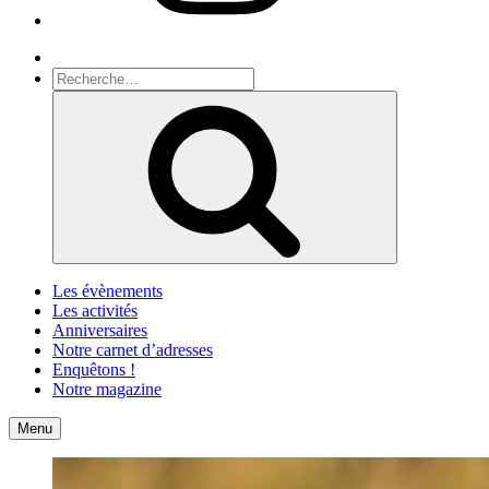
Recherche
Recherche
pour
Recherche
:
Les évènements
Les activités
Anniversaires
Notre carnet d’adresses
Enquêtons !
Notre magazine
Accueil
Contact
Menu