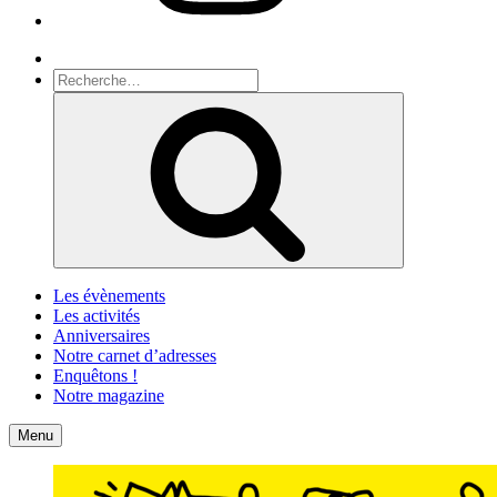
Recherche
Recherche
pour
Recherche
:
Les évènements
Les activités
Anniversaires
Notre carnet d’adresses
Enquêtons !
Notre magazine
Accueil
Contact
Menu