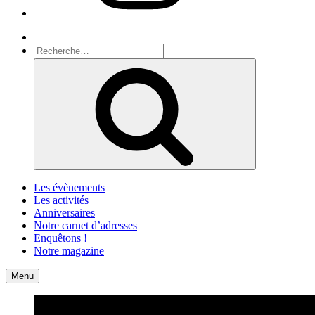
Recherche
Recherche
pour
Recherche
:
Les évènements
Les activités
Anniversaires
Notre carnet d’adresses
Enquêtons !
Notre magazine
Accueil
Contact
Menu