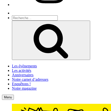
Recherche
Recherche
pour
Recherche
:
Les évènements
Les activités
Anniversaires
Notre carnet d’adresses
Enquêtons !
Notre magazine
Accueil
Contact
Menu