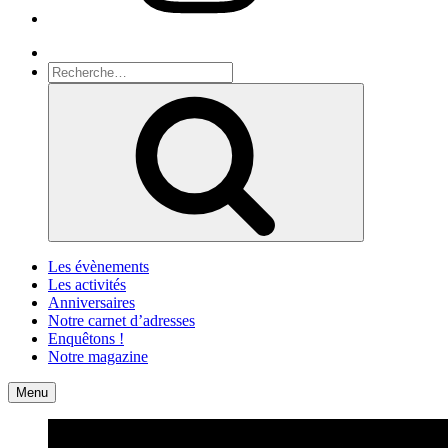
Recherche
Recherche
pour
Recherche
:
Les évènements
Les activités
Anniversaires
Notre carnet d’adresses
Enquêtons !
Notre magazine
Accueil
Contact
Menu