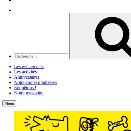
Recherche
Recherche
pour
:
Les évènements
Les activités
Anniversaires
Notre carnet d’adresses
Enquêtons !
Notre magazine
Accueil
Contact
Menu