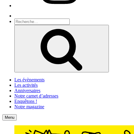
Recherche
Recherche
pour
Recherche
:
Les évènements
Les activités
Anniversaires
Notre carnet d’adresses
Enquêtons !
Notre magazine
Accueil
Contact
Menu