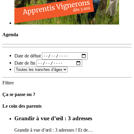
Agenda
Date de début
Date de fin
Filtrer
Ça se passe ou ?
Carto
Le coin des parents
Grandir à vue d’œil : 3 adresses
Grandir à vue d’œil : 3 adresses ! Et de…