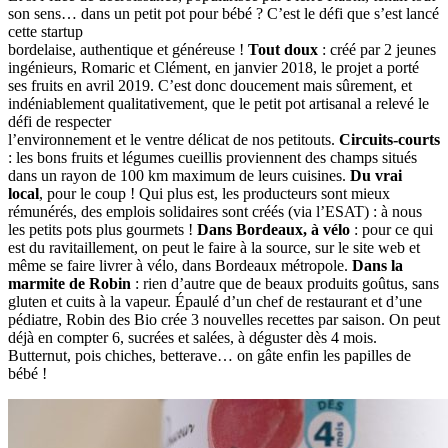
son sens… dans un petit pot pour bébé ? C’est le défi que s’est lancé
cette startup
bordelaise, authentique et généreuse !
Tout doux
: créé par 2 jeunes
ingénieurs, Romaric et Clément, en janvier 2018, le projet a porté
ses fruits en avril 2019. C’est donc doucement mais sûrement, et
indéniablement qualitativement, que le petit pot artisanal a relevé le
défi de respecter
l’environnement et le ventre délicat de nos petitouts.
Circuits-courts
: les bons fruits et légumes cueillis proviennent des champs situés
dans un rayon de 100 km maximum de leurs cuisines.
Du vrai
local
, pour le coup ! Qui plus est, les producteurs sont mieux
rémunérés, des emplois solidaires sont créés (via l’ESAT) : à nous
les petits pots plus gourmets !
Dans Bordeaux, à vélo
: pour ce qui
est du ravitaillement, on peut le faire à la source, sur le site web et
même se faire livrer à vélo, dans Bordeaux métropole.
Dans la
marmite de Robin
: rien d’autre que de beaux produits goûtus, sans
gluten et cuits à la vapeur. Épaulé d’un chef de restaurant et d’une
pédiatre, Robin des Bio crée 3 nouvelles recettes par saison. On peut
déjà en compter 6, sucrées et salées, à déguster dès 4 mois.
Butternut, pois chiches, betterave… on gâte enfin les papilles de
bébé !