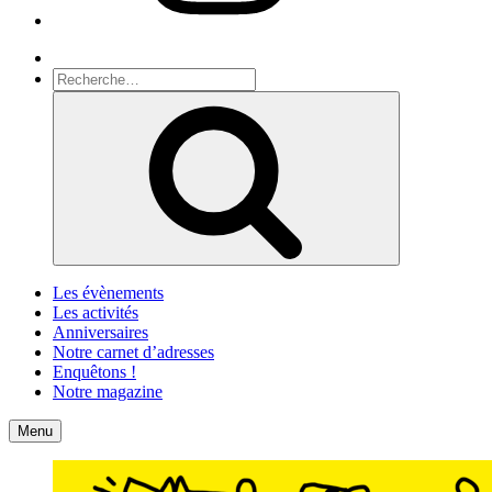
Recherche
Recherche
pour
Recherche
:
Les évènements
Les activités
Anniversaires
Notre carnet d’adresses
Enquêtons !
Notre magazine
Accueil
Contact
Menu