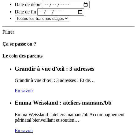
Date de début
Date de fin
Filtrer
Ça se passe ou ?
Carto
Le coin des parents
Grandir à vue d’œil : 3 adresses
Grandir à vue d’œil : 3 adresses ! Et de…
En savoir
Emma Weissland : ateliers mamans/bb
Emma Weissland : ateliers mamans/bb Accompagnement
périnatal bienveillant et soutien…
En savoir