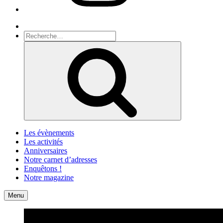
Recherche
Recherche
pour
Recherche
:
Les évènements
Les activités
Anniversaires
Notre carnet d’adresses
Enquêtons !
Notre magazine
Accueil
Contact
Menu