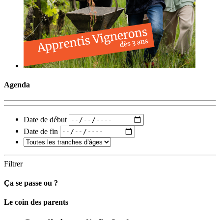
Agenda
Date de début
Date de fin
Filtrer
Ça se passe ou ?
Carto
Le coin des parents