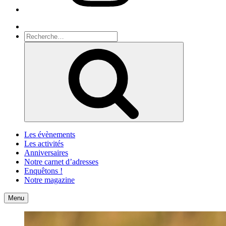
Recherche
Recherche
pour
Recherche
:
Les évènements
Les activités
Anniversaires
Notre carnet d’adresses
Enquêtons !
Notre magazine
Accueil
Contact
Menu