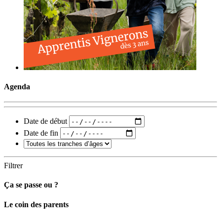
Agenda
Date de début
Date de fin
Filtrer
Ça se passe ou ?
Carto
Le coin des parents