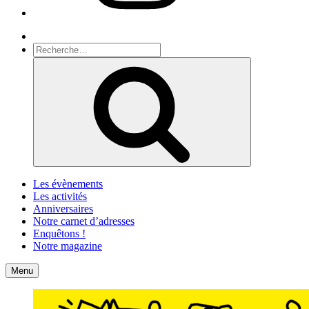
Recherche
Recherche
pour
Recherche
:
Les évènements
Les activités
Anniversaires
Notre carnet d’adresses
Enquêtons !
Notre magazine
Accueil
Contact
Menu