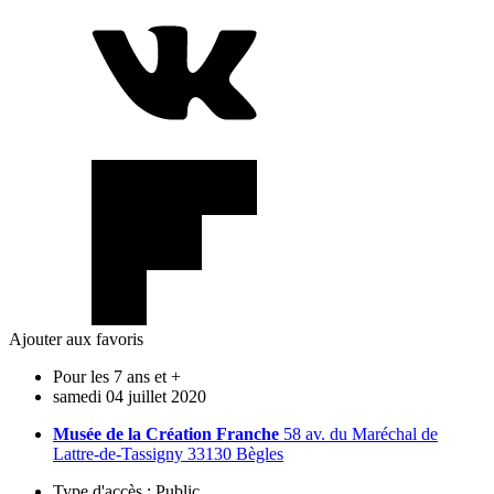
Ajouter aux favoris
Pour les 7 ans et +
samedi
04
juillet
2020
Musée de la Création Franche
58 av. du Maréchal de
Lattre-de-Tassigny 33130 Bègles
Type d'accès :
Public