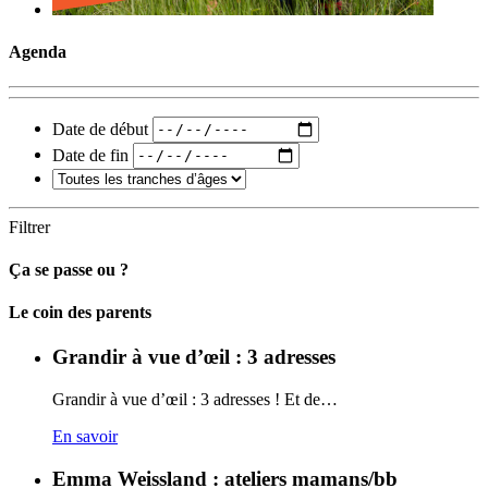
Agenda
Date de début
Date de fin
Filtrer
Ça se passe ou ?
Carto
Le coin des parents
Grandir à vue d’œil : 3 adresses
Grandir à vue d’œil : 3 adresses ! Et de…
En savoir
Emma Weissland : ateliers mamans/bb