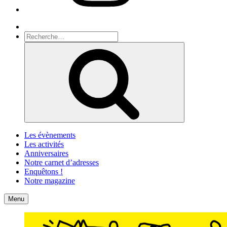
Recherche
Recherche
pour
Recherche
:
Les évènements
Les activités
Anniversaires
Notre carnet d’adresses
Enquêtons !
Notre magazine
Accueil
Contact
Menu