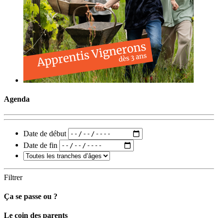
Agenda
Date de début
Date de fin
Filtrer
Ça se passe ou ?
Carto
Le coin des parents