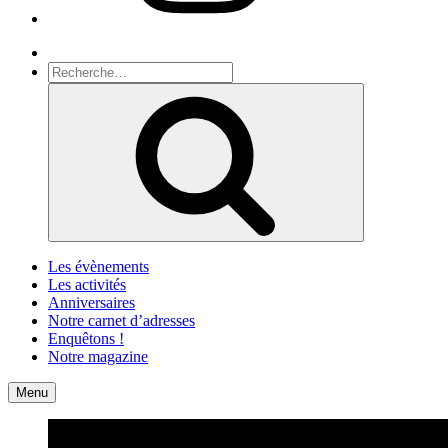
Recherche
Recherche
pour
Recherche
:
Les évènements
Les activités
Anniversaires
Notre carnet d’adresses
Enquêtons !
Notre magazine
Accueil
Contact
Menu