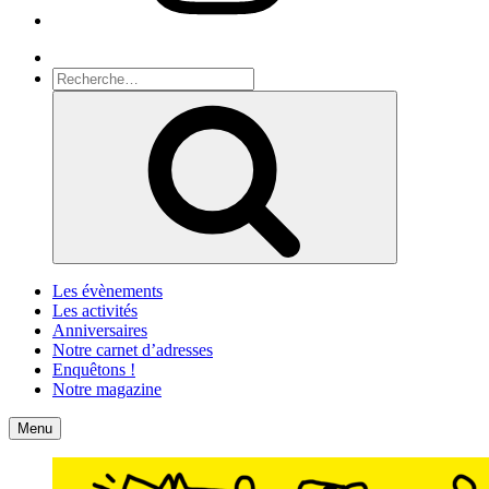
Recherche
Recherche
pour
Recherche
:
Les évènements
Les activités
Anniversaires
Notre carnet d’adresses
Enquêtons !
Notre magazine
Accueil
Contact
Menu