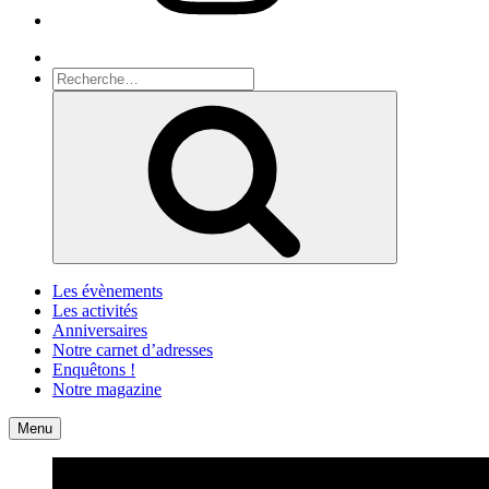
Recherche
Recherche
pour
Recherche
:
Les évènements
Les activités
Anniversaires
Notre carnet d’adresses
Enquêtons !
Notre magazine
Accueil
Contact
Menu