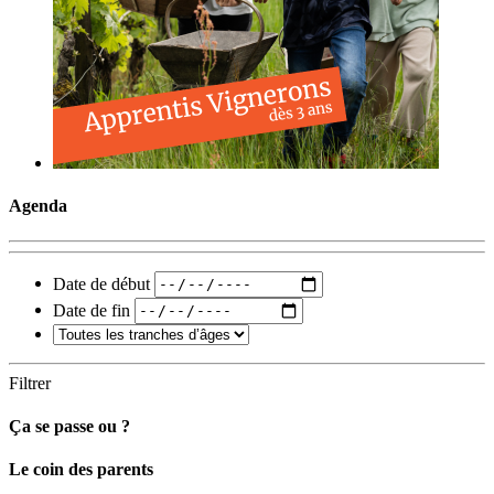
Agenda
Date de début
Date de fin
Filtrer
Ça se passe ou ?
Carto
Le coin des parents