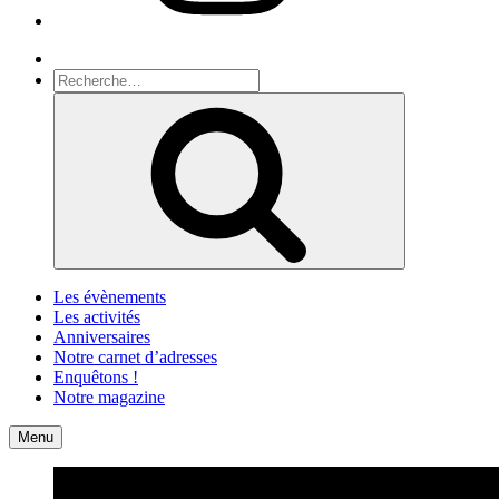
Recherche
Recherche
pour
Recherche
:
Les évènements
Les activités
Anniversaires
Notre carnet d’adresses
Enquêtons !
Notre magazine
Accueil
Contact
Menu