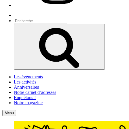
Recherche
Recherche
pour
Recherche
:
Les évènements
Les activités
Anniversaires
Notre carnet d’adresses
Enquêtons !
Notre magazine
Accueil
Contact
Menu