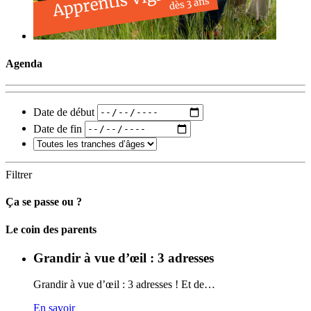
Agenda
Date de début
Date de fin
Filtrer
Ça se passe ou ?
Carto
Le coin des parents
Grandir à vue d’œil : 3 adresses
Grandir à vue d’œil : 3 adresses ! Et de…
En savoir