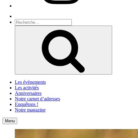
Recherche
Recherche
pour
Recherche
:
Les évènements
Les activités
Anniversaires
Notre carnet d’adresses
Enquêtons !
Notre magazine
Accueil
Contact
Menu