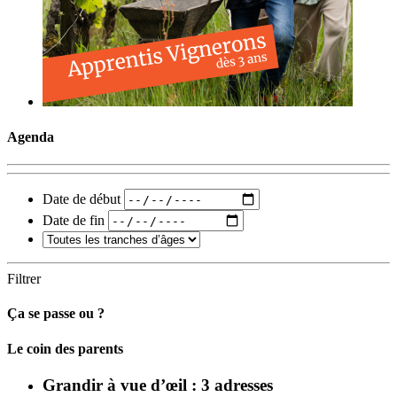
Agenda
Date de début
Date de fin
Filtrer
Ça se passe ou ?
Carto
Le coin des parents
Grandir à vue d’œil : 3 adresses