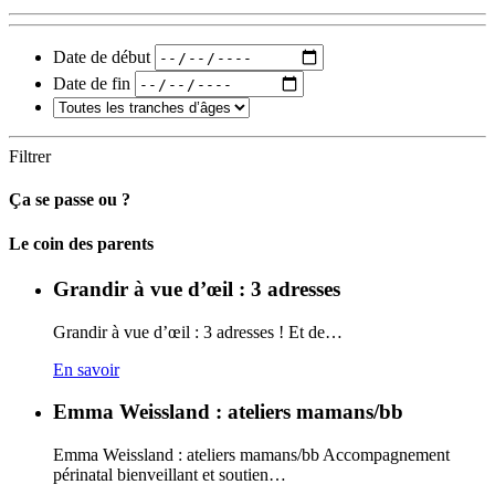
Date de début
Date de fin
Filtrer
Ça se passe ou ?
Carto
Le coin des parents
Grandir à vue d’œil : 3 adresses
Grandir à vue d’œil : 3 adresses ! Et de…
En savoir
Emma Weissland : ateliers mamans/bb
Emma Weissland : ateliers mamans/bb Accompagnement
périnatal bienveillant et soutien…