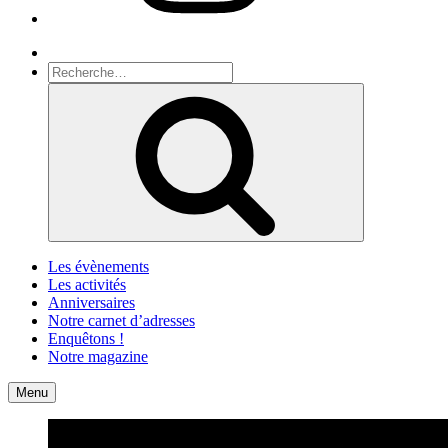
Recherche
Recherche
pour
Recherche
:
Les évènements
Les activités
Anniversaires
Notre carnet d’adresses
Enquêtons !
Notre magazine
Accueil
Contact
Menu