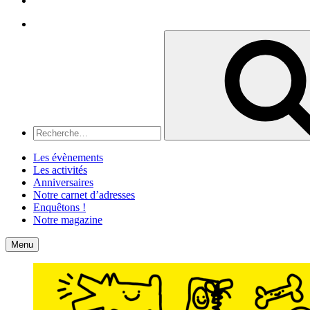
Recherche
Recherche
pour
:
Les évènements
Les activités
Anniversaires
Notre carnet d’adresses
Enquêtons !
Notre magazine
Accueil
Contact
Menu