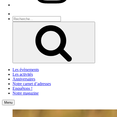
Recherche
Recherche
pour
Recherche
:
Les évènements
Les activités
Anniversaires
Notre carnet d’adresses
Enquêtons !
Notre magazine
Accueil
Contact
Menu