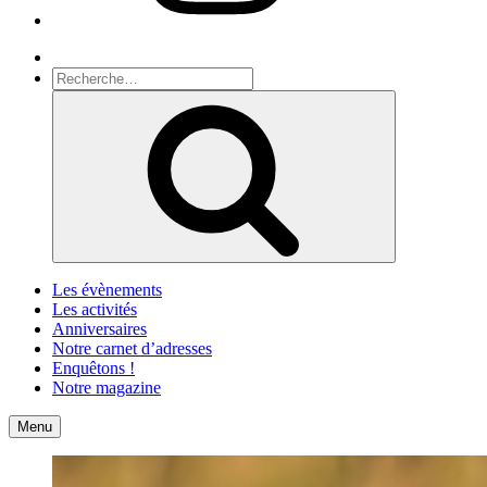
Recherche
Recherche
pour
Recherche
:
Les évènements
Les activités
Anniversaires
Notre carnet d’adresses
Enquêtons !
Notre magazine
Accueil
Contact
Menu