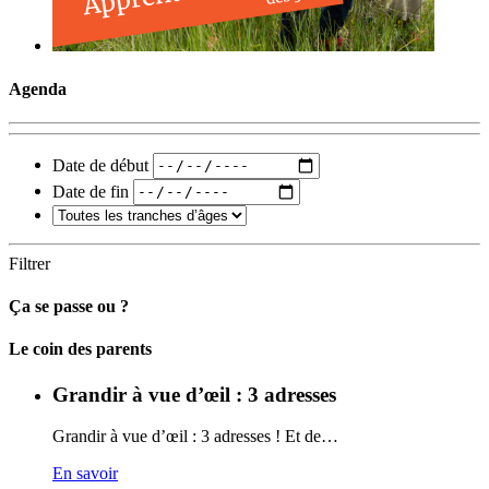
Agenda
Date de début
Date de fin
Filtrer
Ça se passe ou ?
Carto
Le coin des parents
Grandir à vue d’œil : 3 adresses
Grandir à vue d’œil : 3 adresses ! Et de…
En savoir