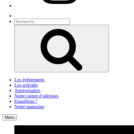
Recherche
Recherche
pour
Recherche
:
Les évènements
Les activités
Anniversaires
Notre carnet d’adresses
Enquêtons !
Notre magazine
Accueil
Contact
Menu